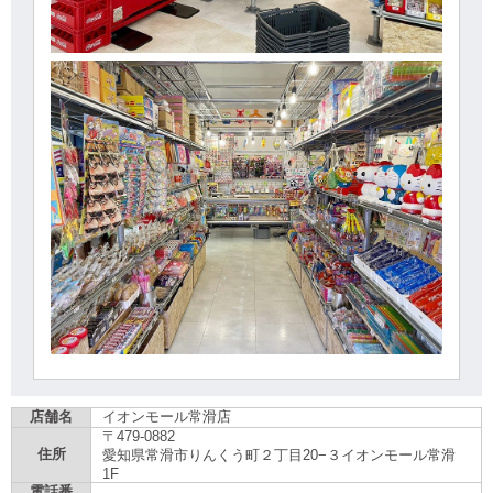
店舗名
イオンモール常滑店
〒479-0882
住所
愛知県常滑市りんくう町２丁目20−３イオンモール常滑
1F
電話番